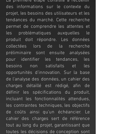
La première étape consiste à recueillir
des informations sur le contexte du
projet, les besoins des utilisateurs et les
tendances du marché. Cette recherche
permet de comprendre les attentes et
les problématiques auxquelles le
produit doit répondre. Les données
collectées lors de la recherche
préliminaire sont ensuite analysées
pour identifier les tendances, les
besoins non satisfaits et les
opportunités d’innovation. Sur la base
de l'analyse des données, un cahier des
charges détaillé est rédigé, afin de
définir les spécifications du produit,
incluant les fonctionnalités attendues,
les contraintes techniques, les objectifs
de coûts ainsi qu’un échéancier. Le
cahier des charges sert de référence
tout au long du projet, garantissant que
toutes les décisions de conception sont