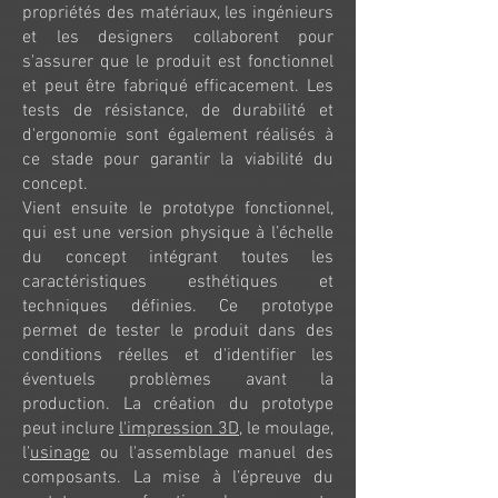
propriétés des matériaux, les ingénieurs
et les designers collaborent pour
s'assurer que le produit est fonctionnel
et peut être fabriqué efficacement. Les
tests de résistance, de durabilité et
d'ergonomie sont également réalisés à
ce stade pour garantir la viabilité du
concept.
Vient ensuite le prototype fonctionnel,
qui est une version physique à l’échelle
du concept intégrant toutes les
caractéristiques esthétiques et
techniques définies. Ce prototype
permet de tester le produit dans des
conditions réelles et d'identifier les
éventuels problèmes avant la
production. La création du prototype
peut inclure
l'impression 3D
, le moulage,
l'
usinage
ou l'assemblage manuel des
composants. La mise à l’épreuve du