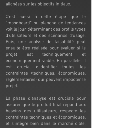
alignées sur les objectifs initiaux.
C’est aussi à cette étape que le
“moodboard” ou planche de tendances
voit le jour, déterminant des profils types
d’utilisateurs et des scénarios d’usage.
Puis, une analyse de faisabilité peut
ensuite être réalisée pour évaluer si le
projet est techniquement et
économiquement viable. En parallèle, il
est crucial d'identifier toutes les
contraintes (techniques, économiques,
réglementaires) qui peuvent impacter le
projet.
La phase d’analyse est cruciale pour
assurer que le produit final répond aux
besoins des utilisateurs, respecte les
contraintes techniques et économiques,
et s'intègre bien dans le marché cible.