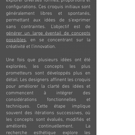
explorer diverses formes, proportions et
configurations. Ces croquis initiaux sont
généralement libres et spontanés,
permettant aux idées de s'exprimer
sans contraintes. L'objectif est de
générer un large éventail de concepts
possibles
, en se concentrant sur la
créativité et l’innovation.
Une fois que plusieurs idées ont été
explorées, les concepts les plus
prometteurs sont développés plus en
détail. Les designers affinent les croquis
pour améliorer la clarté des idées et
commencent à intégrer des
considérations fonctionnelles et
techniques. Cette étape implique
souvent des itérations successives, où
les concepts sont évalués, modifiés et
améliorés continuellement. La
recherche esthétique explore les