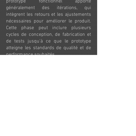
prototype fonctionnel apporte
généralement des itérations, qui
intègrent les retours et les ajustements
nécessaires pour améliorer le produit.
Cette phase peut inclure plusieurs
cycles de conception, de fabrication et
de tests jusqu'à ce que le prototype
atteigne les standards de qualité et de
performance souhaités.
Le développement d’un concept est une
étape complexe qui transforme une idée
en un produit viable et de qualité. En
passant par toutes les étapes et les
itérations nécessaires, l’équipe de
conception s'assure que le produit final
est à la fois innovant, esthétique et
parfaitement fonctionnel, garantissant
que chaque pièce du puzzle s'emboîte
parfaitement.